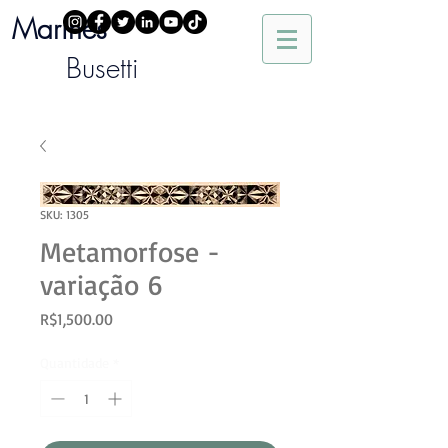
Marinês
Busetti
SKU: 1305
Metamorfose -
variação 6
Preço
R$1,500.00
Quantidade
*