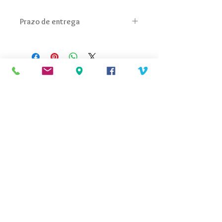
Prazo de entrega
De 2 a 3 semanas, pois a secagem das
impressões vai depender do clima.
Marinês Busetti Atelier
Fortaleza da Barra, Florianópolis, SC -
Brasil
Catálogos recentes
https://linktr.ee/marinesbusetti
marinesbusetti1234@gmail.com
(48) 99201-1138